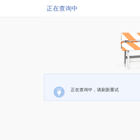
正在查询中
正在查询中，请刷新重试